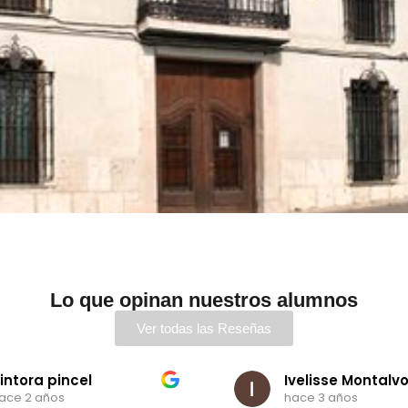
Lo que opinan nuestros alumnos
Ver todas las Reseñas
intora pincel
Ivelisse Montalv
ace 2 años
hace 3 años