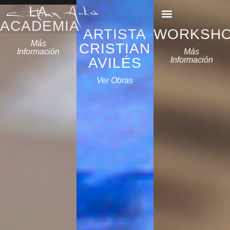
LA
ACADEMIA
ARTISTA
WORKSH
Más
CRISTIAN
Más
Información
AVILÉS
Información
Ver Obras